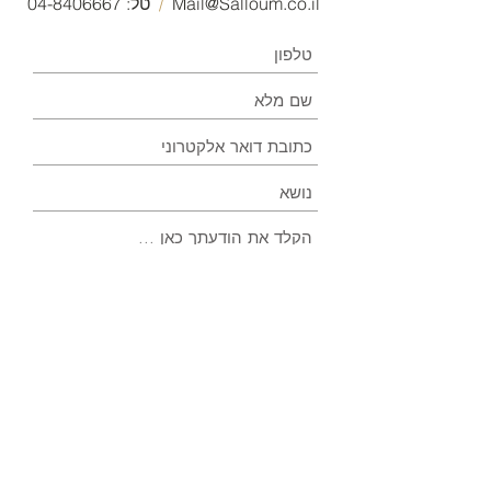
Mail@Salloum.co.il
/
טל:
04-8406667
שלח